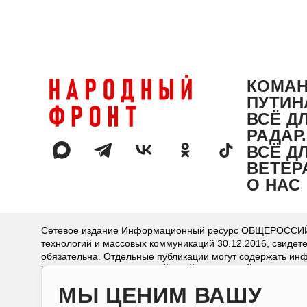
КОМА
ПУТИН
ВСЁ Д
РАДАР
ВСЁ Д
ВЕТЕР
О НАС
Сетевое издание Информационный ресурс ОБЩЕРОССИЙС
технологий и массовых коммуникаций 30.12.2016, свидет
обязательна. Отдельные публикации могут содержать инф
Учредитель: ОБЩЕРОССИЙСКИЙ НАРОДНЫЙ ФРОНТ.
Главный редактор: Марголин-Каганский Г. М.
МЫ ЦЕНИМ ВАШУ
Адрес электронной почты редакции: press@onf.ru.