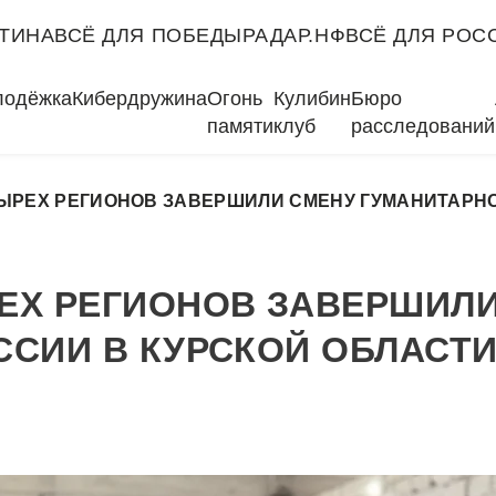
ТИНА
ВСЁ ДЛЯ ПОБЕДЫ
РАДАР.НФ
ВСЁ ДЛЯ РОС
лодёжка
Кибердружина
Огонь
Кулибин
Бюро
памяти
клуб
расследований
ЫРЕХ РЕГИОНОВ ЗАВЕРШИЛИ СМЕНУ ГУМАНИТАРНО
ЕХ РЕГИОНОВ ЗАВЕРШИЛИ
СИИ В КУРСКОЙ ОБЛАСТ