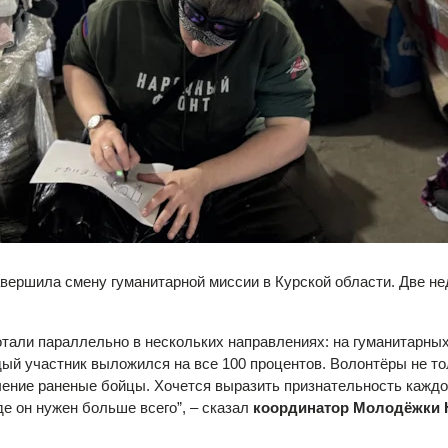
ершила смену гуманитарной миссии в Курской области. Две не
тали параллельно в нескольких направлениях: на гуманитарных 
ый участник выложился на все 100 процентов. Волонтёры не то
чение раненые бойцы. Хочется выразить признательность каждом
де он нужен больше всего”, – сказал
координатор Молодёжки Н