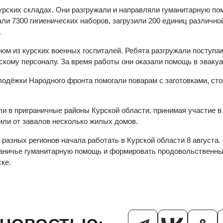
урских складах. Они разгружали и направляли гуманитарную по
ли 7300 гигиенических наборов, загрузили 200 единиц различн
.
ом из курских военных госпиталей. Ребята разгружали поступа
кому персоналу. За время работы они оказали помощь в эваку
одёжки Народного фронта помогали поварам с заготовками, сто
и в приграничные районы Курской области, принимая участие в
или от завалов несколько жилых домов.
разных регионов начала работать в Курской области 8 августа
граничье гуманитарную помощь и формировать продовольственн
ке.