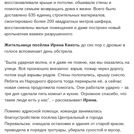
восстанавливали крыши и потолки, обшивали стены и
помогали семьям возвращать дома к жизни. Всего было
доставлено 635 единиц строительных материалов,
смонтировано более 200 квадратных метров шифера,
восстановлены жилые помещения и даже построен новый
крольчатник взамен разрушенного.
Жительница посёлка Ирина Кикоть
до сих пор с дрожью в
голосе вспоминает день обстрела.
“Была ударная волна, и я даже не помню, как мы оказались на
улице. Всё произошло внезапно: взрыв, пожар через дорогу,
потом ещё взрывы рядом. Стены полопались, крышу снесло.
Ребята из Народного фронта тогда перекрыли её, а сейчас
новая смена продолжила помогать. Они работали ударно – за
три дня сделали пять комнат и кухню. Огромное спасибо, что
такие люди есть у нас”, – рассказывает
Ирина.
Помимо адресной помощи, команда занималась
благоустройством посёлка Центральный и города
Перевальска: очищала остановки и здания от старой краски,
приводила в порядок тротуары, убирала сухостой и мусор,