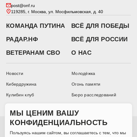
post@onf.ru
119285, г. Москва, ул. Мосфильмовская, д. 40
КОМАНДА ПУТИНА
ВСЁ ДЛЯ ПОБЕДЫ
РАДАР.НФ
ВСЁ ДЛЯ РОССИИ
ВЕТЕРАНАМ СВО
О НАС
Новости
Молодёжка
Кибердружина
Огонь памяти
Кулибин клуб
Бюро расследований
Аналитика
МЫ ЦЕНИМ ВАШУ
КОНФИДЕНЦИАЛЬНОСТЬ
Сетевое издание Информационный ресурс ОБЩЕРОССИЙСКОГО
НАРОДНОГО ФРОНТА, зарегистрировано Федеральной службой по
Пользуясь нашим сайтом, вы соглашаетесь с тем, что мы
надзору в сфере связи, информационных технологий и массовых