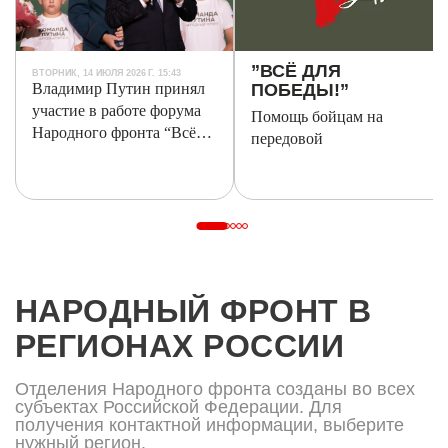
Народного
фронта
представлены
”ВСЁ ДЛЯ
проекты
ВТОРНИК, 14 ИЮЛЯ 2026 Г. 15:43
Владимир Путин принял
ПОБЕДЫ!”
движения,
участие в работе форума
Помощь бойцам на
новости,
Народного фронта “Всё
аналитика,
передовой
для Победы!”
региональные
отделения
и
способы
участия
в
деятельности
НАРОДНЫЙ ФРОНТ В
НФ.
РЕГИОНАХ РОССИИ
Отделения Народного фронта созданы во всех
субъектах Российской Федерации. Для
получения контактной информации, выберите
нужный регион.