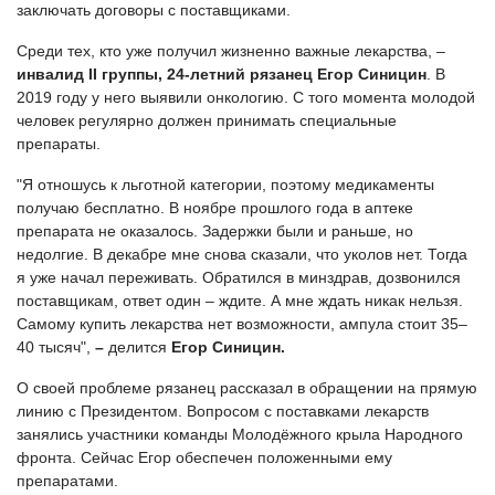
заключать договоры с поставщиками.
Среди тех, кто уже получил жизненно важные лекарства, –
инвалид
II
группы, 24-летний рязанец Егор Синицин
. В
2019 году у него выявили онкологию. С того момента молодой
человек регулярно должен принимать специальные
препараты.
"Я отношусь к льготной категории, поэтому медикаменты
получаю бесплатно. В ноябре прошлого года в аптеке
препарата не оказалось. Задержки были и раньше, но
недолгие. В декабре мне снова сказали, что уколов нет. Тогда
я уже начал переживать. Обратился в минздрав, дозвонился
поставщикам, ответ один – ждите. А мне ждать никак нельзя.
Самому купить лекарства нет возможности, ампула стоит 35–
40 тысяч",
–
делится
Егор Синицин.
О своей проблеме рязанец рассказал в обращении на прямую
линию с Президентом. Вопросом с поставками лекарств
занялись участники команды Молодёжного крыла Народного
фронта. Сейчас Егор обеспечен положенными ему
препаратами.