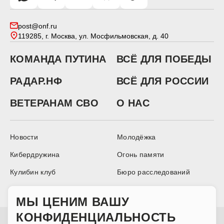
post@onf.ru
119285, г. Москва, ул. Мосфильмовская, д. 40
КОМАНДА ПУТИНА
ВСЁ ДЛЯ ПОБЕДЫ
РАДАР.НФ
ВСЁ ДЛЯ РОССИИ
ВЕТЕРАНАМ СВО
О НАС
Новости
Молодёжка
Кибердружина
Огонь памяти
Кулибин клуб
Бюро расследований
Аналитика
МЫ ЦЕНИМ ВАШУ
КОНФИДЕНЦИАЛЬНОСТЬ
Сетевое издание Информационный ресурс ОБЩЕРОССИЙСКОГО