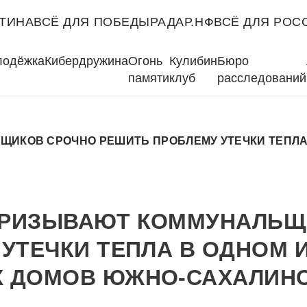
ТИНА
ВСЁ ДЛЯ ПОБЕДЫ
РАДАР.НФ
ВСЁ ДЛЯ РОС
лодёжка
Кибердружина
Огонь
Кулибин
Бюро
памяти
клуб
расследований
ИКОВ СРОЧНО РЕШИТЬ ПРОБЛЕМУ УТЕЧКИ ТЕПЛА
ПРИЗЫВАЮТ КОММУНАЛЬЩ
УТЕЧКИ ТЕПЛА В ОДНОМ 
 ДОМОВ ЮЖНО-САХАЛИН