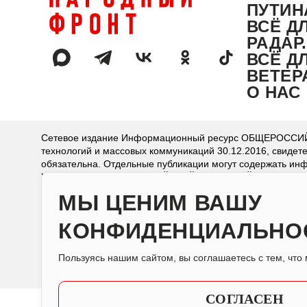
ПУТИН
ВСЁ Д
РАДАР
ВСЁ Д
ВЕТЕР
О НАС
Сетевое издание Информационный ресурс ОБЩЕРОССИЙС
технологий и массовых коммуникаций 30.12.2016, свидет
обязательна. Отдельные публикации могут содержать инф
Учредитель: ОБЩЕРОССИЙСКИЙ НАРОДНЫЙ ФРОНТ.
Главный редактор: Марголин-Каганский Г. М.
МЫ ЦЕНИМ ВАШУ
Адрес электронной почты редакции: press@onf.ru.
Номер телефона редакции: +7-495-981-56-99.
КОНФИДЕНЦИАЛЬНО
Пользуясь нашим сайтом, вы соглашаетесь с тем, чт
СОГЛАСЕН