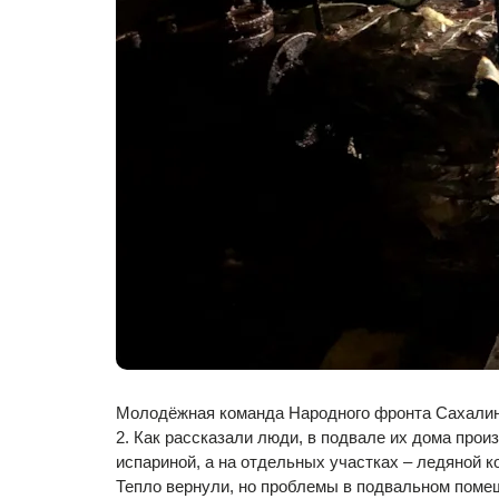
Молодёжная команда Народного фронта Сахалинс
2. Как рассказали люди, в подвале их дома про
испариной, а на отдельных участках – ледяной к
Тепло вернули, но проблемы в подвальном помещ