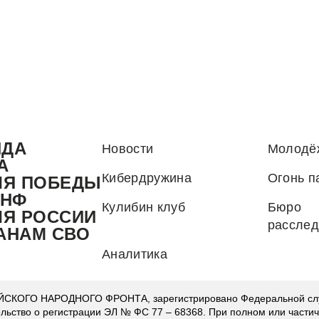
НДА
Новости
Молодё
А
Кибердружина
Огонь п
ЛЯ ПОБЕДЫ
.НФ
Кулибин клуб
Бюро
ЛЯ РОССИИ
рассле
АНАМ СВО
Аналитика
КОГО НАРОДНОГО ФРОНТА, зарегистрировано Федеральной служ
ельство о регистрации ЭЛ № ФС 77 – 68368. При полном или части