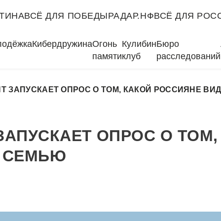
ТИНА
ВСЁ ДЛЯ ПОБЕДЫ
РАДАР.НФ
ВСЁ ДЛЯ РОС
лодёжка
Кибердружина
Огонь
Кулибин
Бюро
памяти
клуб
расследований
Т ЗАПУСКАЕТ ОПРОС О ТОМ, КАКОЙ РОССИЯНЕ В
АПУСКАЕТ ОПРОС О ТОМ,
 СЕМЬЮ