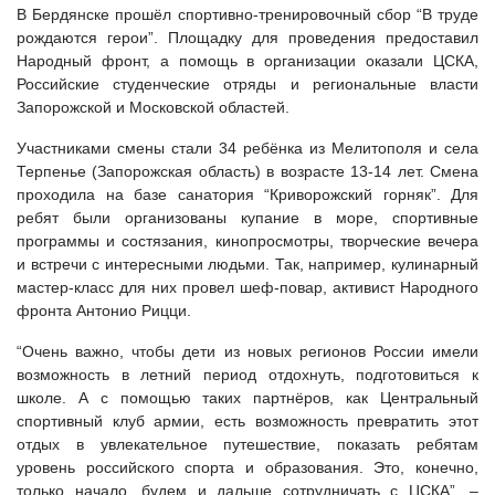
В Бердянске прошёл спортивно-тренировочный сбор “В труде
рождаются герои”. Площадку для проведения предоставил
Народный фронт, а помощь в организации оказали ЦСКА,
Российские студенческие отряды и региональные власти
Запорожской и Московской областей.
Участниками смены стали 34 ребёнка из Мелитополя и села
Терпенье (Запорожская область) в возрасте 13-14 лет. Смена
проходила на базе санатория “Криворожский горняк”. Для
ребят были организованы купание в море, спортивные
программы и состязания, кинопросмотры, творческие вечера
и встречи с интересными людьми. Так, например, кулинарный
мастер-класс для них провел шеф-повар, активист Народного
фронта Антонио Рицци.
“Очень важно, чтобы дети из новых регионов России имели
возможность в летний период отдохнуть, подготовиться к
школе. А с помощью таких партнёров, как Центральный
спортивный клуб армии, есть возможность превратить этот
отдых в увлекательное путешествие, показать ребятам
уровень российского спорта и образования. Это, конечно,
только начало, будем и дальше сотрудничать с ЦСКА”, –