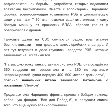
радиоэлектронной борьбы – устройства, которые подавляют
вражеские беспилотники. Вместе с волонтерами Народного
фронта, военнослужащие установили РЭБ и динамическую
защиту на танк Т-90, это позволит защитить экипаж и саму
боевую машину от вражеских БПЛА, сбросов гранат и
боеприпасов с дронов.
Танковые дуэли на СВО случаются редко, враг атакует
беспилотниками – они дешевле артиллерийских снарядов. И
вот тут вступают в дело глушилки, средства РЭБ, которые
защищают наших танкистов.
“На высшую точку танка ставится система РЭБ, она создаёт на
360 градусов по горизонтали и на 180 по вертикали
непроницаемой купол порядка 400–600 метров дальности”, –
пояснил
начальник штаба танкового батальона с
позывным “Легион”
.
Представители Народного фронта привозят бойцам технику,
собранную фондом “Всё для Победы!”, и получают список
того, что ещё нужно военнослужащим.