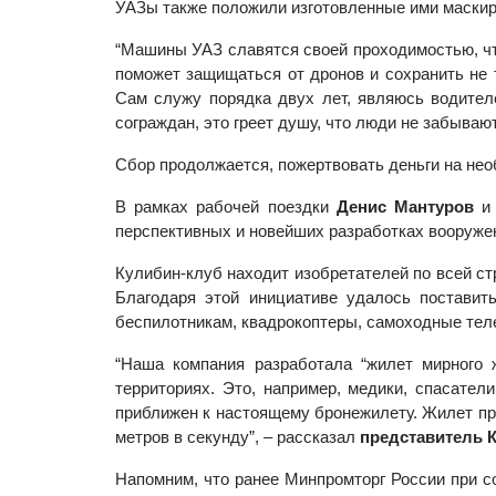
УАЗы также положили изготовленные ими маскир
“Машины УАЗ славятся своей проходимостью, ч
поможет защищаться от дронов и сохранить не т
Сам служу порядка двух лет, являюсь водител
сограждан, это греет душу, что люди не забывают
Сбор продолжается, пожертвовать деньги на не
В рамках рабочей поездки
Денис Мантуров
перспективных и новейших разработках вооруже
Кулибин-клуб находит изобретателей по всей ст
Благодаря этой инициативе удалось поставит
беспилотникам, квадрокоптеры, самоходные тел
“Наша компания разработала “жилет мирного 
территориях. Это, например, медики, спасател
приближен к настоящему бронежилету. Жилет про
метров в секунду”, – рассказал
представитель
Напомним, что ранее Минпромторг России при с