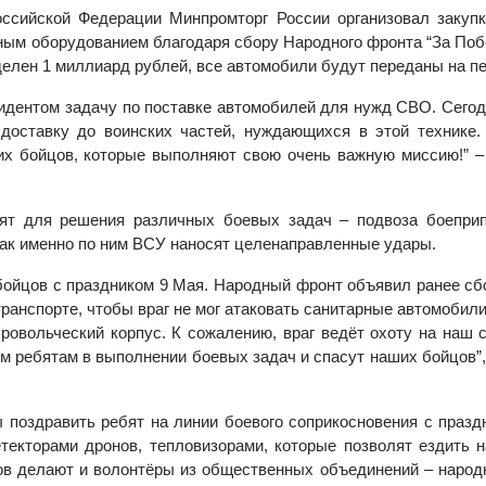
ссийской Федерации Минпромторг России организовал закупк
 оборудованием благодаря сбору Народного фронта “За Побед
лен 1 миллиард рублей, все автомобили будут переданы на пер
дентом задачу по поставке автомобилей для нужд СВО. Сего
доставку до воинских частей, нуждающихся в этой технике.
их бойцов, которые выполняют свою очень важную миссию!” 
ят для решения различных боевых задач – подвоза боепри
как именно по ним ВСУ наносят целенаправленные удары.
бойцов с праздником 9 Мая. Народный фронт объявил ранее сб
транспорте, чтобы враг не мог атаковать санитарные автомобил
овольческий корпус. К сожалению, враг ведёт охоту на наш с
им ребятам в выполнении боевых задач и спасут наших бойцов”,
 поздравить ребят на линии боевого соприкосновения с праз
екторами дронов, тепловизорами, которые позволят ездить 
в делают и волонтёры из общественных объединений – народны