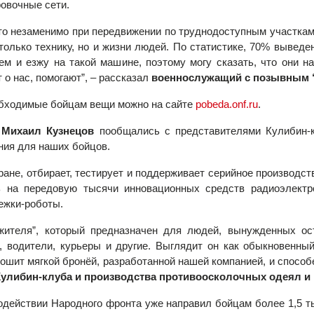
овочные сети.
то незаменимо при передвижении по труднодоступным участкам
олько технику, но и жизни людей. По статистике, 70% выведе
ем и езжу на такой машине, поэтому могу сказать, что они н
 о нас, помогают”, – рассказал
военнослужащий с позывным 
обходимые бойцам вещи можно на сайте
pobeda.onf.ru
.
и
Михаил Кузнецов
пообщались с представителями Кулибин-к
ния для наших бойцов.
ране, отбирает, тестирует и поддерживает серийное производс
ь на передовую тысячи инновационных средств радиоэлект
ежки-роботы.
жителя”, который предназначен для людей, вынужденных ос
и, водители, курьеры и другие. Выглядит он как обыкновенны
шит мягкой бронёй, разработанной нашей компанией, и способ
Кулибин-клуба
и
производства противоосколочных одеял и 
одействии Народного фронта уже направил бойцам более 1,5 т