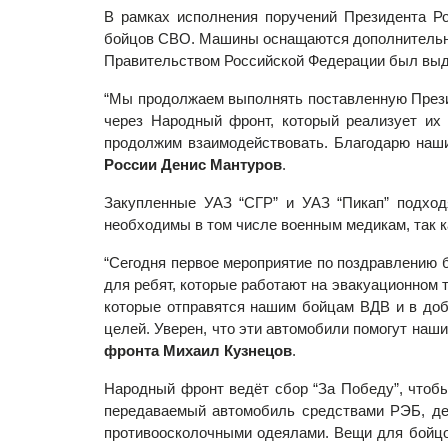
В рамках исполнения поручений Президента Ро
бойцов СВО. Машины оснащаются дополнительным
Правительством Российской Федерации был выде
“Мы продолжаем выполнять поставленную Прези
через Народный фронт, который реализует их 
продолжим взаимодействовать. Благодарю наш
России Денис Мантуров
.
Закупленные УАЗ “СГР” и УАЗ “Пикап” подход
необходимы в том числе военным медикам, так 
“Сегодня первое мероприятие по поздравлению 
для ребят, которые работают на эвакуационном 
которые отправятся нашим бойцам ВДВ и в добр
целей. Уверен, что эти автомобили помогут наш
фронта Михаил Кузнецов
.
Народный фронт ведёт сбор “За Победу”, чтобы
передаваемый автомобиль средствами РЭБ, дет
противоосколочными одеялами. Вещи для бойцо