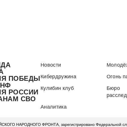
НДА
Новости
Молодё
А
Кибердружина
Огонь п
ЛЯ ПОБЕДЫ
.НФ
Кулибин клуб
Бюро
ЛЯ РОССИИ
рассле
АНАМ СВО
Аналитика
КОГО НАРОДНОГО ФРОНТА, зарегистрировано Федеральной служ