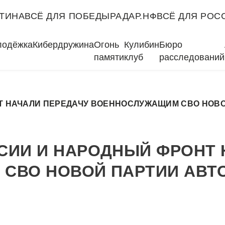
ТИНА
ВСЁ ДЛЯ ПОБЕДЫ
РАДАР.НФ
ВСЁ ДЛЯ РОС
лодёжка
Кибердружина
Огонь
Кулибин
Бюро
памяти
клуб
расследований
Т НАЧАЛИ ПЕРЕДАЧУ ВОЕННОСЛУЖАЩИМ СВО НОВ
СИИ И НАРОДНЫЙ ФРОНТ 
СВО НОВОЙ ПАРТИИ АВТ