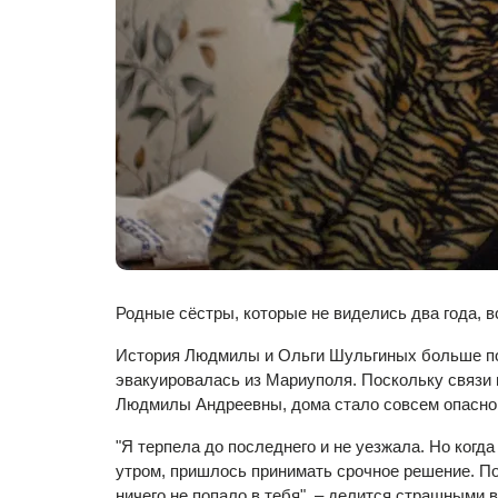
Родные сёстры, которые не виделись два года, 
История Людмилы и Ольги Шульгиных больше пох
эвакуировалась из Мариуполя. Поскольку связи в
Людмилы Андреевны, дома стало совсем опасно. 
"Я терпела до последнего и не уезжала. Но когда
утром, пришлось принимать срочное решение. Пос
ничего не попало в тебя", – делится страшными