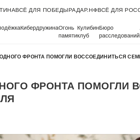
ТИНА
ВСЁ ДЛЯ ПОБЕДЫ
РАДАР.НФ
ВСЁ ДЛЯ РОС
лодёжка
Кибердружина
Огонь
Кулибин
Бюро
памяти
клуб
расследований
ОДНОГО ФРОНТА ПОМОГЛИ ВОССОЕДИНИТЬСЯ СЕМ
НОГО ФРОНТА ПОМОГЛИ 
ОЛЯ