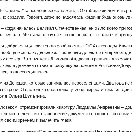
 "Связист", а после переехала жить в Октябрьский дом-интерна
 не создала. Говорит, даже не надеялась когда-нибудь вновь ув
 когда началась Великая Отечественная, ей было всего три года
ь скучала. Мечтала вернуться, но не верила, что такое, в принц
аря добровольцу поискового сообщества "Юг" Александру Янченк
и пообщаться по видеосвязи. После чего директор интерната, г
чу сестёр. В тот момент Людмила Андреевна решила, что хочет 
 крыла движения отвезли бабушку на поезде в Ростов-на-Дону, 
нец-то воссоединилась.
м из Донецка, которые занимались переселенцами. Два года не 
о встречи! Я настолько счастлива, у меня выросли крылья! Дай 
оля
Ольга Шульгина.
еловеком: отремонтировали квартиру Людмилы Андреевны – дом
оит много дел – восстановление документов, хлопоты по дому и
я своим зрением и вылечить глаза.
соединиться семьям!" – поделилась эмоциями
Людмила Шульг