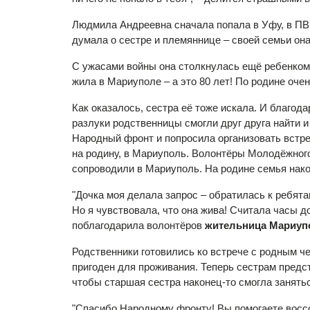
Людмила Андреевна сначала попала в Уфу, в ПВР
думала о сестре и племяннице – своей семьи она
С ужасами войны она столкнулась ещё ребенком –
жила в Мариуполе – а это 80 лет! По родине очен
Как оказалось, сестра её тоже искала. И благод
разлуки родственницы смогли друг друга найти 
Народный фронт и попросила организовать встре
на родину, в Мариуполь. Волонтёры Молодёжного
сопроводили в Мариуполь. На родине семья нако
"Дочка моя делала запрос – обратилась к ребята
Но я чувствовала, что она жива! Считала часы д
поблагодарила волонтёров
жительница Мариуп
Родственники готовились ко встрече с родным ч
пригоден для проживания. Теперь сестрам предст
чтобы старшая сестра наконец-то смогла занятьс
"Спасибо Народному фронту! Вы помогаете вос