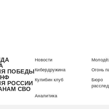
НДА
Новости
Молодё
А
Кибердружина
Огонь п
ЛЯ ПОБЕДЫ
.НФ
Кулибин клуб
Бюро
ЛЯ РОССИИ
рассле
АНАМ СВО
Аналитика