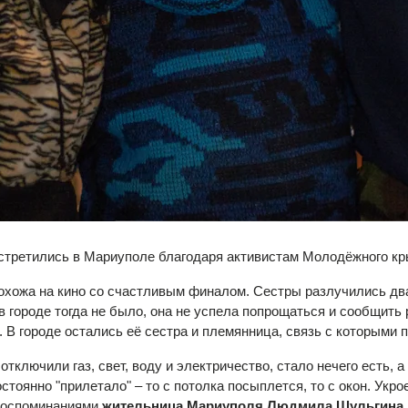
встретились в Мариуполе благодаря активистам Молодёжного к
ожа на кино со счастливым финалом. Сестры разлучились два г
 городе тогда не было, она не успела попрощаться и сообщить 
В городе остались её сестра и племянница, связь с которыми п
 отключили газ, свет, воду и электричество, стало нечего есть, 
тоянно "прилетало" – то с потолка посыплется, то с окон. Укр
 воспоминаниями
жительница Мариуполя Людмила Шульгина.