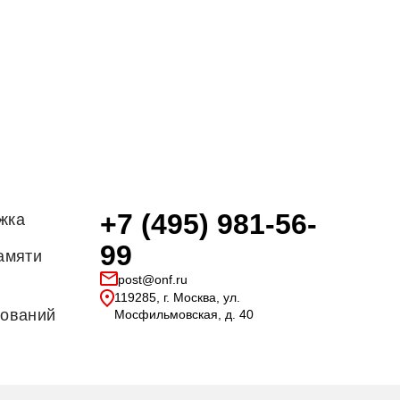
+7 (495) 981-56-
жка
99
амяти
post@onf.ru
119285, г. Москва, ул.
дований
Мосфильмовская, д. 40