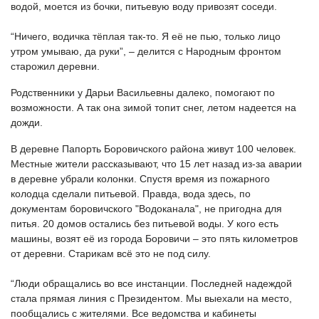
водой, моется из бочки, питьевую воду привозят соседи.
“Ничего, водичка тёплая так-то. Я её не пью, только лицо
утром умываю, да руки”, – делится с Народным фронтом
старожил деревни.
Родственники у Дарьи Васильевны далеко, помогают по
возможности. А так она зимой топит снег, летом надеется на
дожди.
В деревне Папорть Боровичского района живут 100 человек.
Местные жители рассказывают, что 15 лет назад из-за аварии
в деревне убрали колонки. Спустя время из пожарного
колодца сделали питьевой. Правда, вода здесь, по
документам боровичского "Водоканала", не пригодна для
питья. 20 домов остались без питьевой воды. У кого есть
машины, возят её из города Боровичи – это пять километров
от деревни. Старикам всё это не под силу.
“Люди обращались во все инстанции. Последней надеждой
стала прямая линия с Президентом. Мы выехали на место,
пообщались с жителями. Все ведомства и кабинеты